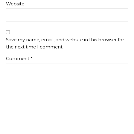
Website
Save my name, email, and website in this browser for
the next time I comment.
Comment
*