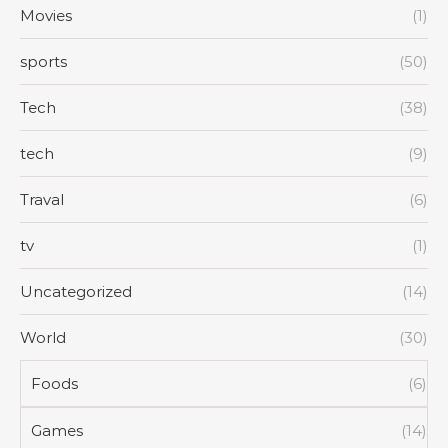
Movies
(1)
sports
(50)
Tech
(38)
tech
(9)
Traval
(6)
tv
(1)
Uncategorized
(14)
World
(30)
Foods
(6)
Games
(14)