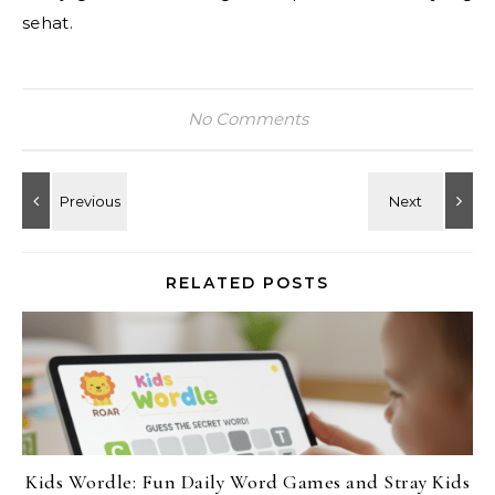
sehat.
No Comments
RELATED POSTS
Kids Wordle: Fun Daily Word Games and Stray Kids