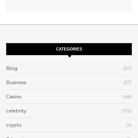
CATEGORIES
Blog
(67)
Business
(27)
Casino
(48)
celebrity
(115)
crypto
(4)