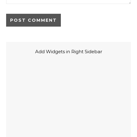
Add Widgets in Right Sidebar