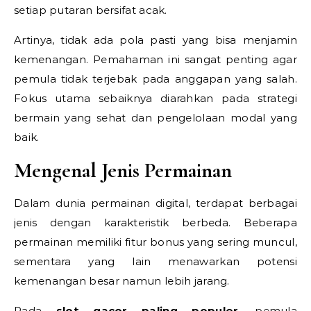
setiap putaran bersifat acak.
Artinya, tidak ada pola pasti yang bisa menjamin
kemenangan. Pemahaman ini sangat penting agar
pemula tidak terjebak pada anggapan yang salah.
Fokus utama sebaiknya diarahkan pada strategi
bermain yang sehat dan pengelolaan modal yang
baik.
Mengenal Jenis Permainan
Dalam dunia permainan digital, terdapat berbagai
jenis dengan karakteristik berbeda. Beberapa
permainan memiliki fitur bonus yang sering muncul,
sementara yang lain menawarkan potensi
kemenangan besar namun lebih jarang.
Pada
slot gacor paling populer
, pemula