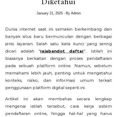
Diketahui
January 21, 2025
- By
Admin
Dunia internet saat ini semakin berkembang dan
banyak situs baru bermunculan dengan berbagai
jenis layanan. Salah satu kata kunci yang sering
dicari adalah “
rajabandot daftar
”. Istilah ini
biasanya berkaitan dengan proses pendaftaran
pada sebuah platform online. Namun, sebelum
memahami lebih jauh, penting untuk mengetahui
konteks, risiko, dan informasi umum terkait
penggunaan platform digital seperti ini.
Artikel ini akan membahas secara lengkap
mengenai istilah tersebut, cara kerja sistem
pendaftaran online, hingga hal-hal yang harus