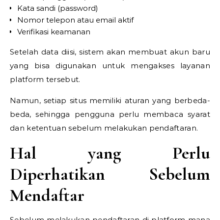
Kata sandi (password)
Nomor telepon atau email aktif
Verifikasi keamanan
Setelah data diisi, sistem akan membuat akun baru
yang bisa digunakan untuk mengakses layanan
platform tersebut.
Namun, setiap situs memiliki aturan yang berbeda-
beda, sehingga pengguna perlu membaca syarat
dan ketentuan sebelum melakukan pendaftaran.
Hal yang Perlu
Diperhatikan Sebelum
Mendaftar
Sebelum melakukan pendaftaran di platform mana