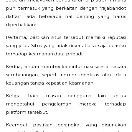
pun, termasuk yang berkaitan dengan “rajabandot
daftar”, ada beberapa hal penting yang harus
diperhatikan:
Pertama, pastikan situs tersebut memiliki reputasi
yang jelas. Situs yang tidak dikenal bisa saja berisiko
terhadap keamanan data pribadi.
Kedua, hindari memberikan informasi sensitif secara
sembarangan, seperti nomor identitas atau data
keuangan tanpa kepastian keamanan.
Ketiga, baca ulasan pengguna lain untuk
mengetahui pengalaman mereka terhadap
platform tersebut.
Keempat, pastikan perangkat yang digunakan