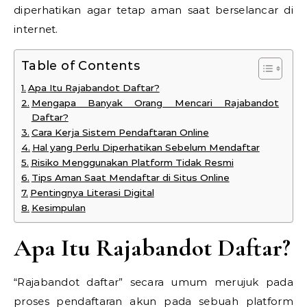
diperhatikan agar tetap aman saat berselancar di
internet.
Table of Contents
Apa Itu Rajabandot Daftar?
Mengapa Banyak Orang Mencari Rajabandot
Daftar?
Cara Kerja Sistem Pendaftaran Online
Hal yang Perlu Diperhatikan Sebelum Mendaftar
Risiko Menggunakan Platform Tidak Resmi
Tips Aman Saat Mendaftar di Situs Online
Pentingnya Literasi Digital
Kesimpulan
Apa Itu Rajabandot Daftar?
“Rajabandot daftar” secara umum merujuk pada
proses pendaftaran akun pada sebuah platform