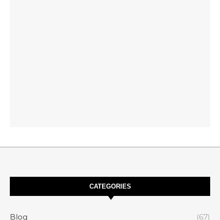
CATEGORIES
Blog
(67)