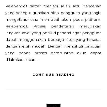
Rajabandot daftar menjadi salah satu pencarian
yang sering digunakan oleh pengguna yang ingin
mengetahui cara membuat akun pada platform
Rajabandot. Proses pendaftaran merupakan
langkah awal yang perlu dipahami agar pengguna
dapat menggunakan berbagai fitur yang tersedia
dengan lebih mudah. Dengan mengikuti panduan
yang benar, proses pembuatan akun dapat
dilakukan secara…
CONTINUE READING