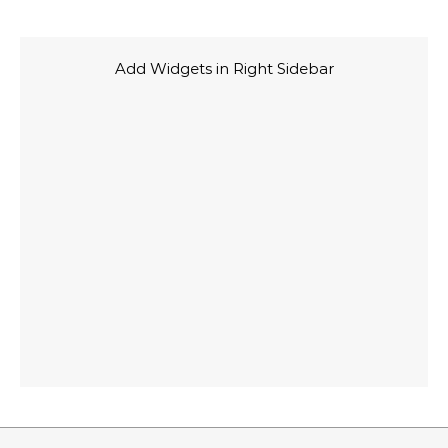
Add Widgets in Right Sidebar