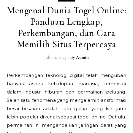
Mengenal Dunia Togel Online:
Panduan Lengkap,
Perkembangan, dan Cara
Memilih Situs Terpercaya
July 19, 2025
- By
Admin
Perkembangan teknologi digital telah mengubah
banyak aspek kehidupan manusia, termasuk
dalam industri hiburan dan permainan peluang.
Salah satu fenomena yang mengalami transformasi
besar-besaran adalah toto gelap, yang kini jauh
lebih populer dikenal sebagai togel online. Dahulu,
permainan ini mengandalkan jaringan darat yang