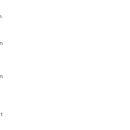
n.
n
n
t