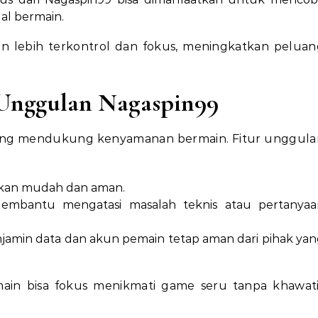
al bermain.
in lebih terkontrol dan fokus, meningkatkan pelua
Unggulan Nagaspin99
 yang mendukung kenyamanan bermain. Fitur unggula
rikan mudah dan aman.
Membantu mengatasi masalah teknis atau pertanyaa
njamin data dan akun pemain tetap aman dari pihak ya
main bisa fokus menikmati game seru tanpa khawati