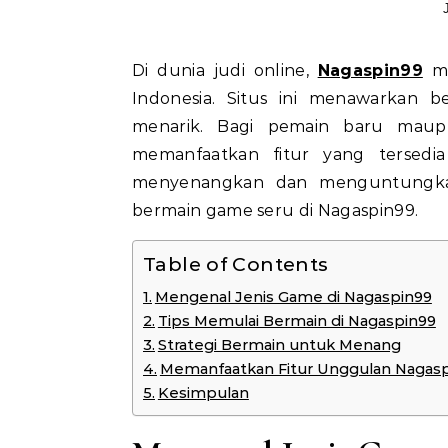
Di dunia judi online,
Nagaspin99
me
Indonesia. Situs ini menawarkan
menarik. Bagi pemain baru mau
memanfaatkan fitur yang tersedi
menyenangkan dan menguntungkan
bermain game seru di Nagaspin99.
Table of Contents
Mengenal Jenis Game di Nagaspin99
Tips Memulai Bermain di Nagaspin99
Strategi Bermain untuk Menang
Memanfaatkan Fitur Unggulan Nagas
Kesimpulan