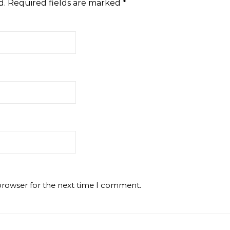
d.
Required fields are marked
*
browser for the next time I comment.