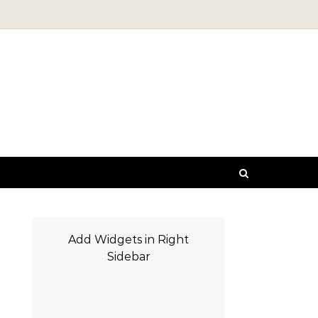
Add Widgets in Right
Sidebar