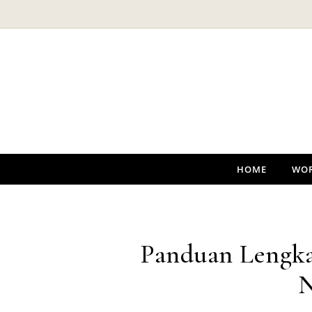
Skip to content
HOME
WO
Panduan Lengka
N