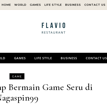
HOME
WORLD
GAMES
LIFE STYLE
BUSINESS
CONTACT US
RLD
GAMES
LIFE STYLE
BUSINESS
CONTACT US
GAME
p Bermain Game Seru di
agaspin99